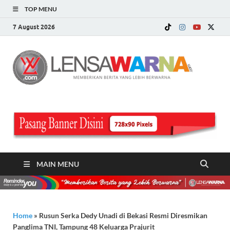
TOP MENU
7 August 2026
LE
Memberi
Berita ya
WA
Lebih
Berwarn
.c
MAIN MENU
Home
»
Rusun Serka Dedy Unadi di Bekasi Resmi Diresmikan
Panglima TNI, Tampung 48 Keluarga Prajurit