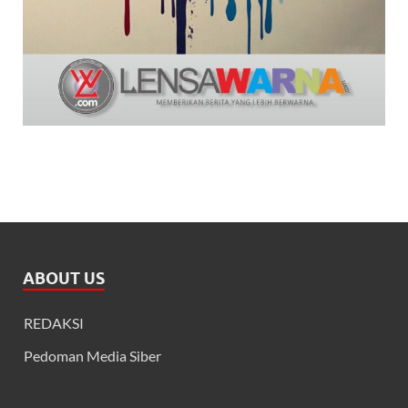
ABOUT US
REDAKSI
Pedoman Media Siber