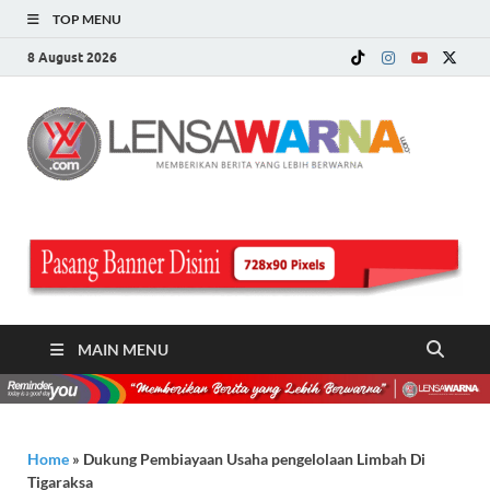
TOP MENU
8 August 2026
LE
Memberi
Berita ya
WA
Lebih
Berwarn
.c
MAIN MENU
Home
»
Dukung Pembiayaan Usaha pengelolaan Limbah Di
Tigaraksa