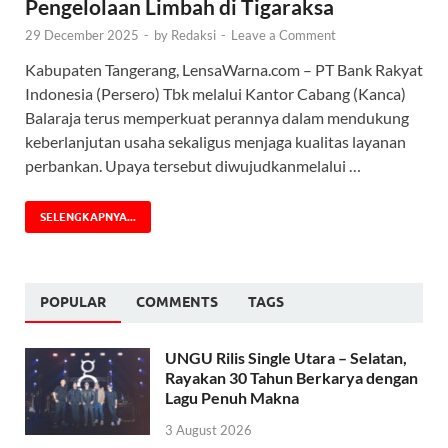
Pengelolaan Limbah di Tigaraksa
29 December 2025
-
by
Redaksi
-
Leave a Comment
Kabupaten Tangerang, LensaWarna.com – PT Bank Rakyat
Indonesia (Persero) Tbk melalui Kantor Cabang (Kanca)
Balaraja terus memperkuat perannya dalam mendukung
keberlanjutan usaha sekaligus menjaga kualitas layanan
perbankan. Upaya tersebut diwujudkanmelalui …
SELENGKAPNYA...
POPULAR
COMMENTS
TAGS
UNGU Rilis Single Utara – Selatan,
Rayakan 30 Tahun Berkarya dengan
Lagu Penuh Makna
3 August 2026