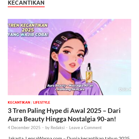
KECANTIKAN
KECANTIKAN
/
‎LIFESTYLE
3 Tren Paling Hype di Awal 2025 – Dari
Aura Beauty Hingga Nostalgia 90-an!
4 December 2025
-
by
Redaksi
-
Leave a Comment
Jakarta, LensaWarna.com – Dunia kecantikan tahun 2025