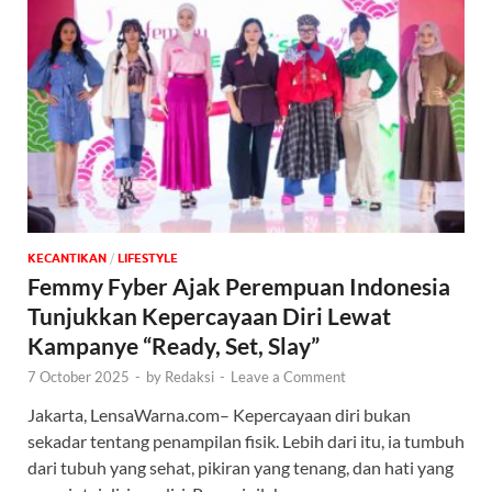
KECANTIKAN
/
‎LIFESTYLE
Femmy Fyber Ajak Perempuan Indonesia
Tunjukkan Kepercayaan Diri Lewat
Kampanye “Ready, Set, Slay”
7 October 2025
-
by
Redaksi
-
Leave a Comment
Jakarta, LensaWarna.com– Kepercayaan diri bukan
sekadar tentang penampilan fisik. Lebih dari itu, ia tumbuh
dari tubuh yang sehat, pikiran yang tenang, dan hati yang