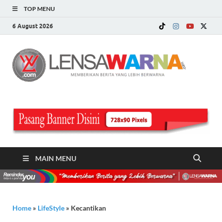
TOP MENU
6 August 2026
LE
Memberi
Berita ya
WA
Lebih
Berwarn
.c
MAIN MENU
Home
»
‎LifeStyle
»
Kecantikan