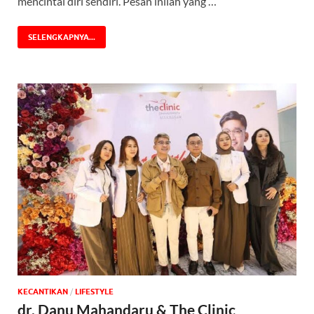
mencintai diri sendiri. Pesan inilah yang …
SELENGKAPNYA...
KECANTIKAN
/
‎LIFESTYLE
dr. Danu Mahandaru & The Clinic