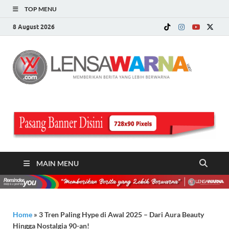
TOP MENU
8 August 2026
LE
Memberi
Berita ya
WA
Lebih
Berwarn
.c
MAIN MENU
Home
»
3 Tren Paling Hype di Awal 2025 – Dari Aura Beauty
Hingga Nostalgia 90-an!