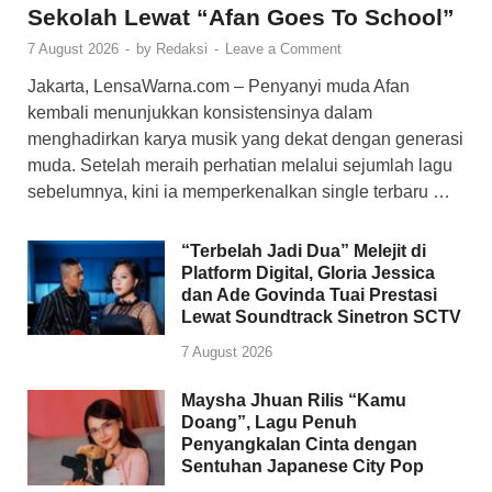
Sekolah Lewat “Afan Goes To School”
7 August 2026
-
by
Redaksi
-
Leave a Comment
Jakarta, LensaWarna.com – Penyanyi muda Afan
kembali menunjukkan konsistensinya dalam
menghadirkan karya musik yang dekat dengan generasi
muda. Setelah meraih perhatian melalui sejumlah lagu
sebelumnya, kini ia memperkenalkan single terbaru …
“Terbelah Jadi Dua” Melejit di
Platform Digital, Gloria Jessica
dan Ade Govinda Tuai Prestasi
Lewat Soundtrack Sinetron SCTV
7 August 2026
Maysha Jhuan Rilis “Kamu
Doang”, Lagu Penuh
Penyangkalan Cinta dengan
Sentuhan Japanese City Pop