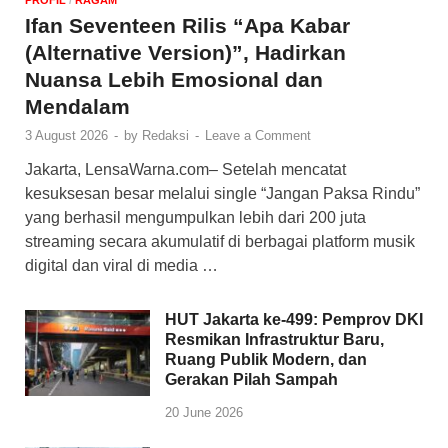
PROFIL
/
‎RAGAM
Ifan Seventeen Rilis “Apa Kabar
(Alternative Version)”, Hadirkan
Nuansa Lebih Emosional dan
Mendalam
3 August 2026
-
by
Redaksi
-
Leave a Comment
Jakarta, LensaWarna.com– Setelah mencatat
kesuksesan besar melalui single “Jangan Paksa Rindu”
yang berhasil mengumpulkan lebih dari 200 juta
streaming secara akumulatif di berbagai platform musik
digital dan viral di media …
HUT Jakarta ke-499: Pemprov DKI
Resmikan Infrastruktur Baru,
Ruang Publik Modern, dan
Gerakan Pilah Sampah
20 June 2026