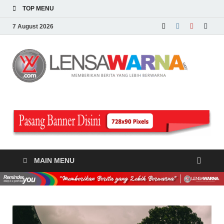
TOP MENU
7 August 2026
LE
Memberi
Berita y
WA
Lebih
Berwarn
.c
MAIN MENU