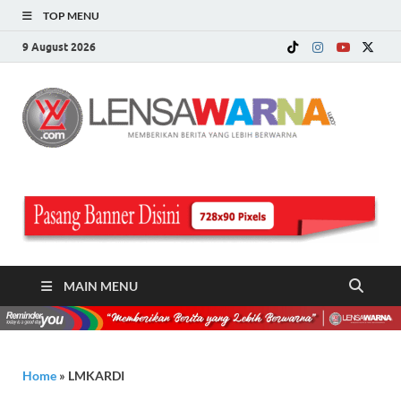
TOP MENU
9 August 2026
LE
Memberi
Berita ya
WA
Lebih
Berwarn
.c
MAIN MENU
Home
»
LMKARDI