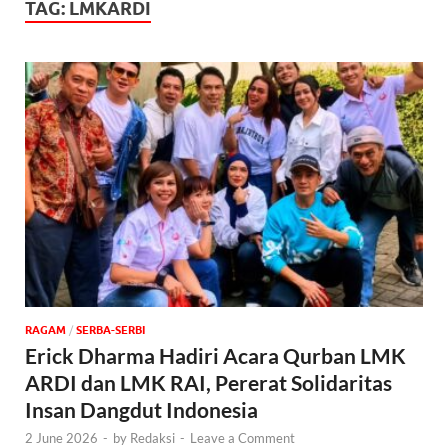
TAG:
LMKARDI
‎RAGAM
/
SERBA-SERBI
Erick Dharma Hadiri Acara Qurban LMK
ARDI dan LMK RAI, Pererat Solidaritas
Insan Dangdut Indonesia
2 June 2026
-
by
Redaksi
-
Leave a Comment