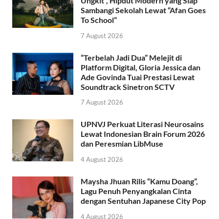
Ungkit”, Hipdut Modern yang Siap
Sambangi Sekolah Lewat “Afan Goes
To School”
7 August 2026
“Terbelah Jadi Dua” Melejit di
Platform Digital, Gloria Jessica dan
Ade Govinda Tuai Prestasi Lewat
Soundtrack Sinetron SCTV
7 August 2026
UPNVJ Perkuat Literasi Neurosains
Lewat Indonesian Brain Forum 2026
dan Peresmian LibMuse
4 August 2026
Maysha Jhuan Rilis “Kamu Doang”,
Lagu Penuh Penyangkalan Cinta
dengan Sentuhan Japanese City Pop
4 August 2026