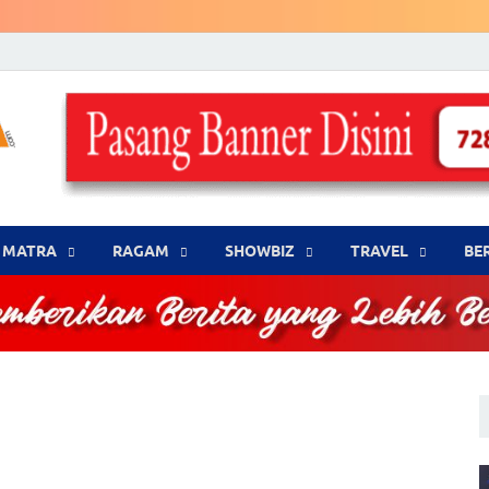
LENSA WARNA .com
Memberikan Berita yang Lebih Berwarna
MATRA
‎RAGAM
‎SHOWBIZ
‎TRAVEL
BE