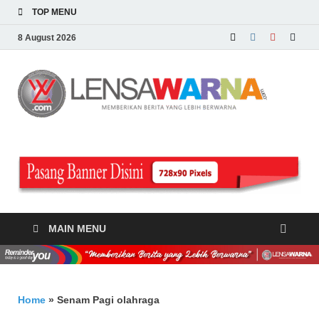
TOP MENU
8 August 2026
LE
Memberi
Berita y
WA
Lebih
Berwarn
.c
MAIN MENU
Home
»
Senam Pagi olahraga