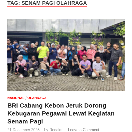
TAG:
SENAM PAGI OLAHRAGA
/
NASIONAL
OLAHRAGA
BRI Cabang Kebon Jeruk Dorong
Kebugaran Pegawai Lewat Kegiatan
Senam Pagi
21 December 2025
-
by
Redaksi
-
Leave a Comment