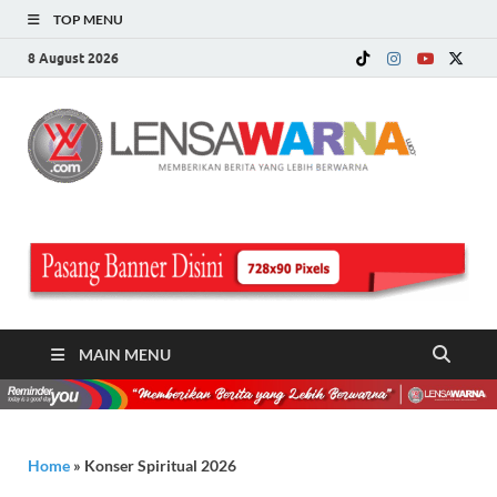
TOP MENU
8 August 2026
LE
Memberi
Berita ya
WA
Lebih
Berwarn
.c
MAIN MENU
Home
»
Konser Spiritual 2026