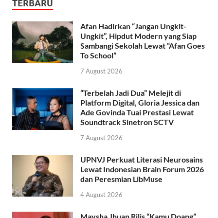
TERBARU
Afan Hadirkan “Jangan Ungkit-
Ungkit”, Hipdut Modern yang Siap
Sambangi Sekolah Lewat “Afan Goes
To School”
7 August 2026
“Terbelah Jadi Dua” Melejit di
Platform Digital, Gloria Jessica dan
Ade Govinda Tuai Prestasi Lewat
Soundtrack Sinetron SCTV
7 August 2026
UPNVJ Perkuat Literasi Neurosains
Lewat Indonesian Brain Forum 2026
dan Peresmian LibMuse
4 August 2026
Maysha Jhuan Rilis “Kamu Doang”,