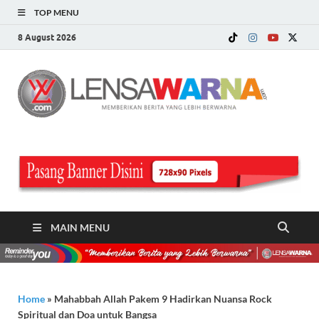
TOP MENU
8 August 2026
LE
Memberi
Berita ya
WA
Lebih
Berwarn
.c
MAIN MENU
Home
»
Mahabbah Allah Pakem 9 Hadirkan Nuansa Rock
Spiritual dan Doa untuk Bangsa