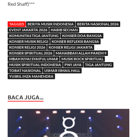
Red Shaff)***
TAGGED
BERITA MUSIK INDONESIA
BERITA NASIONAL 2026
EVENT JAKARTA 2026
HABIB SECHAN
KOMUNITAS TIGA JANTUNG
KONSER DOA BANGSA
KONSER MUSIK RELIGI
KONSER REFLEKSI BANGSA
KONSER RELIGI 2026
KONSER RELIGI JAKARTA
KONSER SPIRITUAL 2026
MAHABBAH ALLAH PAKEM 9
MBAH KIYAI SYAIFUL UMAR
MUSIK ROCK SPIRITUAL
MUSIK SPIRITUAL INDONESIA
PWI JAYA
TIGA JANTUNG
TOBAT NASIONAL
USMAR ISMAIL HALL
YUSRIL IHZA MAHENDRA
BACA JUGA...