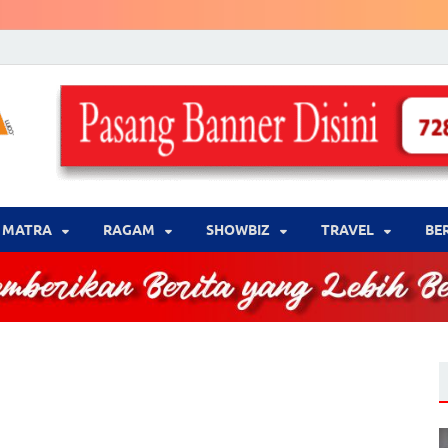
LENSA WARNA .com
Memberikan Berita yang Lebih Berwarna
MATRA
‎RAGAM
‎SHOWBIZ
‎TRAVEL
BE