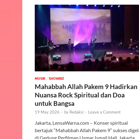
MUSIK
/
‎SHOWBIZ
Mahabbah Allah Pakem 9 Hadirkan
Nuansa Rock Spiritual dan Doa
untuk Bangsa
19 May 2026
-
by
Redaksi
-
Leave a Comment
Jakarta, LensaWarna.com – Konser spiritual
bertajuk “Mahabbah Allah Pakem 9” sukses digel
di Gedung Perfilman Usmar Ismail Hall, Jakarta