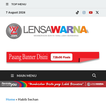
TOP MENU
7 August 2026
LE
Memberi
Berita ya
WA
Lebih
Berwarn
.c
MAIN MENU
Home
»
Habib Sechan