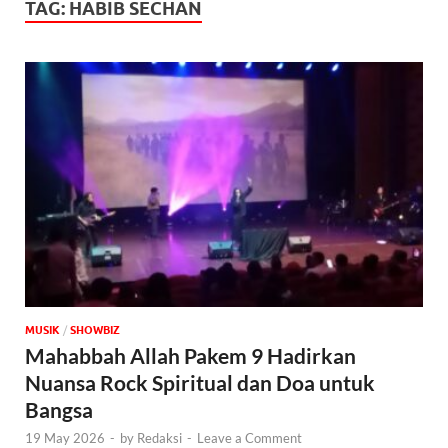
TAG:
HABIB SECHAN
MUSIK
/
‎SHOWBIZ
Mahabbah Allah Pakem 9 Hadirkan
Nuansa Rock Spiritual dan Doa untuk
Bangsa
19 May 2026
-
by
Redaksi
-
Leave a Comment