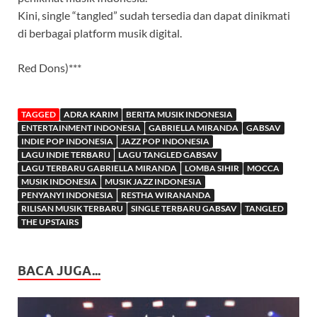
Kini, single “tangled” sudah tersedia dan dapat dinikmati
di berbagai platform musik digital.
Red Dons)***
TAGGED
ADRA KARIM
BERITA MUSIK INDONESIA
ENTERTAINMENT INDONESIA
GABRIELLA MIRANDA
GABSAV
INDIE POP INDONESIA
JAZZ POP INDONESIA
LAGU INDIE TERBARU
LAGU TANGLED GABSAV
LAGU TERBARU GABRIELLA MIRANDA
LOMBA SIHIR
MOCCA
MUSIK INDONESIA
MUSIK JAZZ INDONESIA
PENYANYI INDONESIA
RESTHA WIRANANDA
RILISAN MUSIK TERBARU
SINGLE TERBARU GABSAV
TANGLED
THE UPSTAIRS
BACA JUGA...