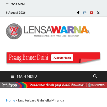
TOP MENU
8 August 2026
LE
Memberi
Berita ya
WA
Lebih
Berwarn
.c
MAIN MENU
Home
»
lagu terbaru Gabriella Miranda