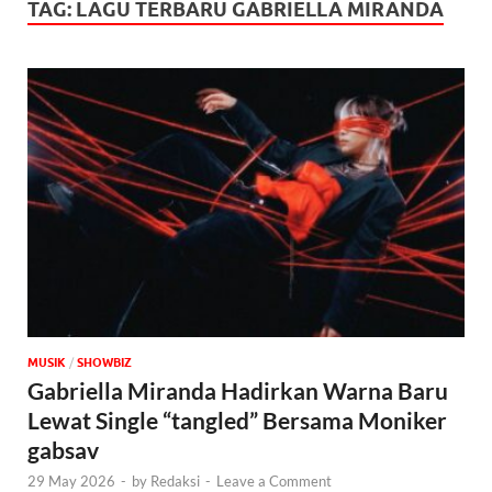
TAG:
LAGU TERBARU GABRIELLA MIRANDA
MUSIK
/
‎SHOWBIZ
Gabriella Miranda Hadirkan Warna Baru
Lewat Single “tangled” Bersama Moniker
gabsav
29 May 2026
-
by
Redaksi
-
Leave a Comment