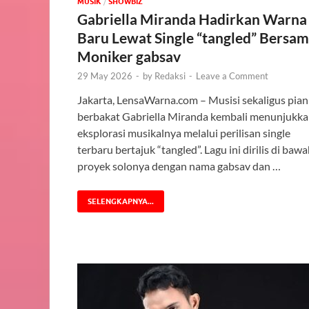
MUSIK
/
‎SHOWBIZ
Gabriella Miranda Hadirkan Warna
Baru Lewat Single “tangled” Bersa
Moniker gabsav
29 May 2026
-
by
Redaksi
-
Leave a Comment
Jakarta, LensaWarna.com – Musisi sekaligus pian
berbakat Gabriella Miranda kembali menunjukk
eksplorasi musikalnya melalui perilisan single
terbaru bertajuk “tangled”. Lagu ini dirilis di baw
proyek solonya dengan nama gabsav dan …
SELENGKAPNYA...