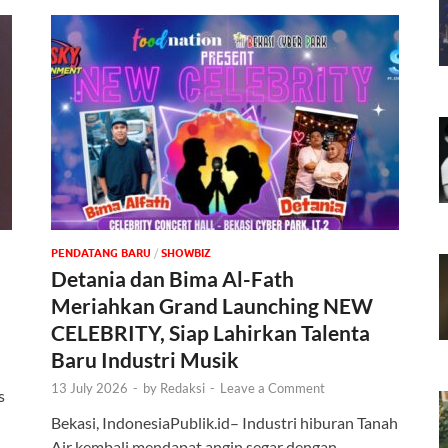
PENDATANG BARU
/
‎SHOWBIZ
Detania dan Bima Al-Fath
Meriahkan Grand Launching NEW
CELEBRITY, Siap Lahirkan Talenta
Baru Industri Musik
13 July 2026
-
by
Redaksi
-
Leave a Comment
s
Bekasi, IndonesiaPublik.id– Industri hiburan Tanah
n
Air kembali mendapat angin segar dengan