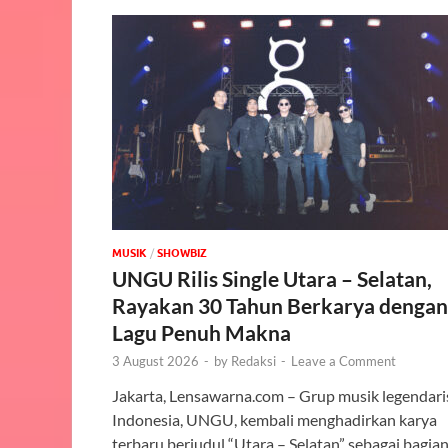
MUSIK
/
‎SHOWBIZ
UNGU Rilis Single Utara – Selatan,
Rayakan 30 Tahun Berkarya dengan
Lagu Penuh Makna
3 August 2026
-
by
Redaksi
-
Leave a Comment
Jakarta, Lensawarna.com – Grup musik legendari
Indonesia, UNGU, kembali menghadirkan karya
terbaru berjudul “Utara – Selatan” sebagai bagia