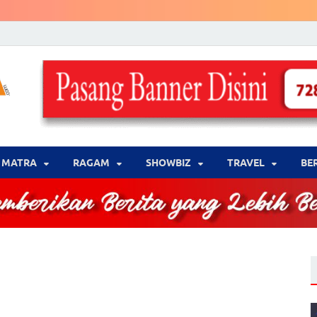
LENSA WARNA .com
Memberikan Berita yang Lebih Berwarna
MATRA
‎RAGAM
‎SHOWBIZ
‎TRAVEL
BE