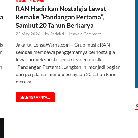
MUSIK
/
‎SHOWBIZ
RAN Hadirkan Nostalgia Lewat
ma
Remake “Pandangan Pertama”,
Sambut 20 Tahun Berkarya
22 May 2026
-
by
Redaksi
-
Leave a Comment
is
Jakarta, LensaWarna.com – Grup musik RAN
an
kembali membawa penggemarnya bernostalgia
lewat proyek spesial remake video musik
ah
“Pandangan Pertama”. Langkah ini menjadi bagian
dari perjalanan menuju perayaan 20 tahun karier
mereka …
SELENGKAPNYA...