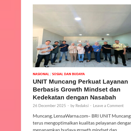
NASIONAL
/
SOSIAL DAN BUDAYA
UNIT Muncang Perkuat Layanan
Berbasis Growth Mindset dan
Kedekatan dengan Nasabah
26 December 2025
-
by
Redaksi
-
Leave a Comment
Muncang, LensaWarna.com– BRI UNIT Muncang
terus mengoptimalkan kualitas pelayanan denga
menanamkan budaya growth mindset dan