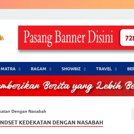
LENSA WARNA .com
Memberikan Berita yang Lebih Berwarna
MATRA
‎RAGAM
‎SHOWBIZ
‎TRAVEL
BE
ekatan Dengan Nasabah
INDSET KEDEKATAN DENGAN NASABAH