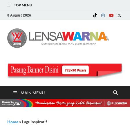
TOP MENU
8 August 2026
LE
Memberi
Berita ya
WA
Lebih
Berwarn
.c
MAIN MENU
Home
»
LaguInspiratif