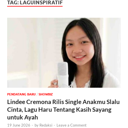
TAG:
LAGUINSPIRATIF
PENDATANG BARU
/
‎SHOWBIZ
Lindee Cremona Rilis Single Anakmu Slalu
Cinta, Lagu Haru Tentang Kasih Sayang
untuk Ayah
19 June 2026
-
by
Redaksi
-
Leave a Comment