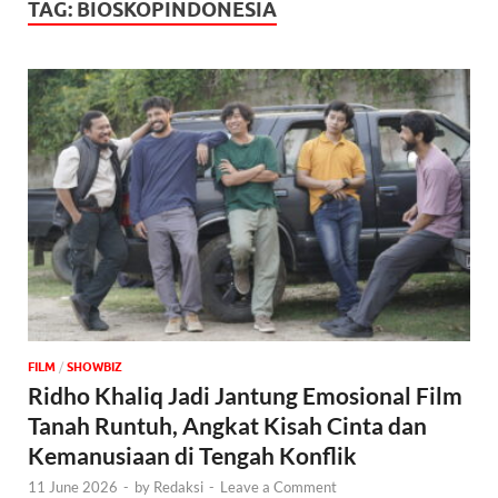
TAG:
BIOSKOPINDONESIA
FILM
/
‎SHOWBIZ
Ridho Khaliq Jadi Jantung Emosional Film
Tanah Runtuh, Angkat Kisah Cinta dan
Kemanusiaan di Tengah Konflik
11 June 2026
-
by
Redaksi
-
Leave a Comment