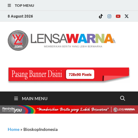
TOP MENU
8 August 2026
LE
Memberi
Berita ya
WA
Lebih
Berwarn
.c
MAIN MENU
Home
»
BioskopIndonesia