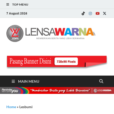
TOP MENU
7 August 2026
LE
Memberi
Berita ya
WA
Lebih
Berwarn
.c
MAIN MENU
Home
»
Lesbumi