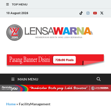
TOP MENU
10 August 2026
LE
Memberi
Berita ya
WA
Lebih
Berwarn
.c
MAIN MENU
Home
»
FacilityManagement