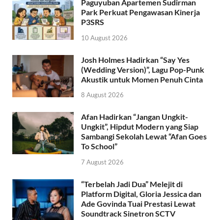
Paguyuban Apartemen Sudirman
Park Perkuat Pengawasan Kinerja
P3SRS
10 August 2026
Josh Holmes Hadirkan “Say Yes
(Wedding Version)”, Lagu Pop-Punk
Akustik untuk Momen Penuh Cinta
8 August 2026
Afan Hadirkan “Jangan Ungkit-
Ungkit”, Hipdut Modern yang Siap
Sambangi Sekolah Lewat “Afan Goes
To School”
7 August 2026
“Terbelah Jadi Dua” Melejit di
Platform Digital, Gloria Jessica dan
Ade Govinda Tuai Prestasi Lewat
Soundtrack Sinetron SCTV