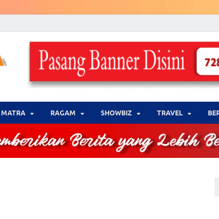
LENSA WARNA .com
Memberikan Berita yang Lebih Berwarna
MATRA
‎RAGAM
‎SHOWBIZ
‎TRAVEL
BE