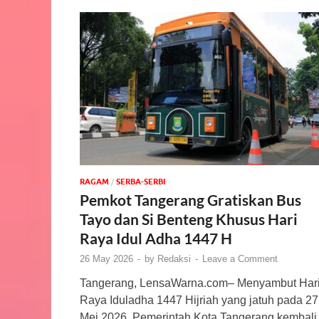
‎RAGAM
/
SERBA-SERBI
Pemkot Tangerang Gratiskan Bus
Tayo dan Si Benteng Khusus Hari
Raya Idul Adha 1447 H
26 May 2026
-
by
Redaksi
-
Leave a Comment
Tangerang, LensaWarna.com– Menyambut Har
Raya Iduladha 1447 Hijriah yang jatuh pada 27
Mei 2026, Pemerintah Kota Tangerang kembali