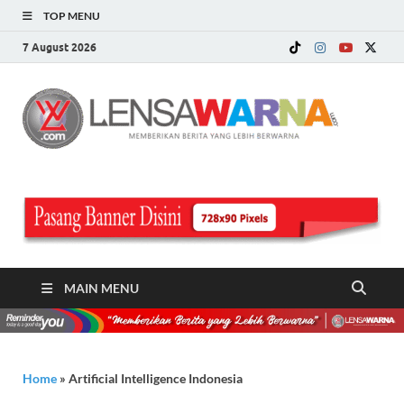
TOP MENU
7 August 2026
LE
Memberi
Berita ya
WA
Lebih
Berwarn
.c
MAIN MENU
Home
»
Artificial Intelligence Indonesia