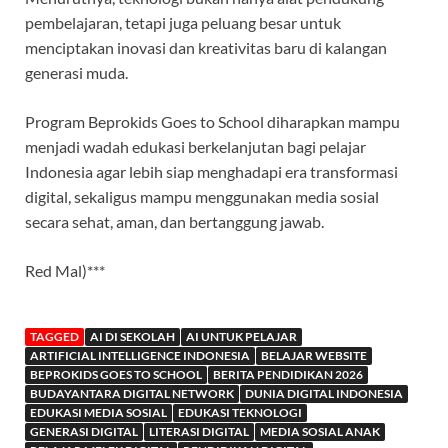
pembelajaran, tetapi juga peluang besar untuk
menciptakan inovasi dan kreativitas baru di kalangan
generasi muda.
Program Beprokids Goes to School diharapkan mampu
menjadi wadah edukasi berkelanjutan bagi pelajar
Indonesia agar lebih siap menghadapi era transformasi
digital, sekaligus mampu menggunakan media sosial
secara sehat, aman, dan bertanggung jawab.
Red Mal)***
TAGGED
AI DI SEKOLAH
AI UNTUK PELAJAR
ARTIFICIAL INTELLIGENCE INDONESIA
BELAJAR WEBSITE
BEPROKIDS GOES TO SCHOOL
BERITA PENDIDIKAN 2026
BUDAYANTARA DIGITAL NETWORK
DUNIA DIGITAL INDONESIA
EDUKASI MEDIA SOSIAL
EDUKASI TEKNOLOGI
GENERASI DIGITAL
LITERASI DIGITAL
MEDIA SOSIAL ANAK