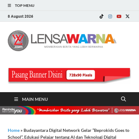
TOP MENU
8 August 2026
LE
Memberi
Berita ya
WA
Lebih
Berwarn
.c
MAIN MENU
Home
»
Budayantara Digital Network Gelar “Beprokids Goes to
School”, Edukasi Pelajar tentang AI dan Teknologi Digital