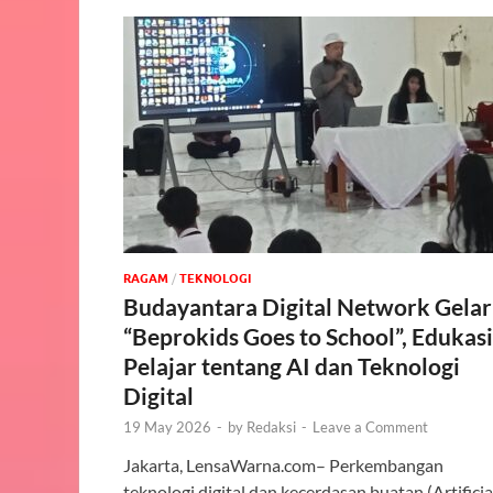
‎RAGAM
/
TEKNOLOGI
Budayantara Digital Network Gelar
“Beprokids Goes to School”, Edukasi
Pelajar tentang AI dan Teknologi
Digital
19 May 2026
-
by
Redaksi
-
Leave a Comment
Jakarta, LensaWarna.com– Perkembangan
teknologi digital dan kecerdasan buatan (Artificia