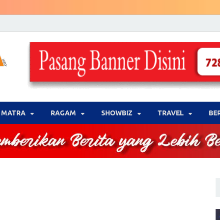
LENSA WARNA .com
Memberikan Berita yang Lebih Berwarna
MATRA
‎RAGAM
‎SHOWBIZ
‎TRAVEL
BE