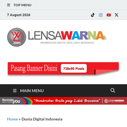
TOP MENU
7 August 2026
LE
Memberi
Berita ya
WA
Lebih
Berwarn
.c
MAIN MENU
Home
»
Dunia Digital Indonesia