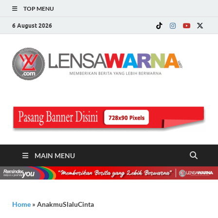
TOP MENU
6 August 2026
LE
Memberi
Berita ya
WA
Lebih
Berwarn
.c
MAIN MENU
Home
»
AnakmuSlaluCinta