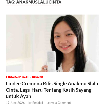
TAG:
ANAKMUSLALUCINTA
PENDATANG BARU
/
‎SHOWBIZ
Lindee Cremona Rilis Single Anakmu Slalu
Cinta, Lagu Haru Tentang Kasih Sayang
untuk Ayah
19 June 2026
-
by
Redaksi
-
Leave a Comment