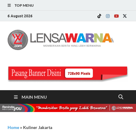
TOP MENU
6 August 2026
LE
Memberi
Berita ya
WA
Lebih
Berwarn
.c
MAIN MENU
Home
»
Kuliner Jakarta