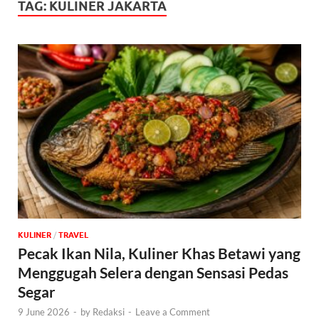
TAG:
KULINER JAKARTA
KULINER
/
‎TRAVEL
Pecak Ikan Nila, Kuliner Khas Betawi yang
Menggugah Selera dengan Sensasi Pedas
Segar
9 June 2026
-
by
Redaksi
-
Leave a Comment