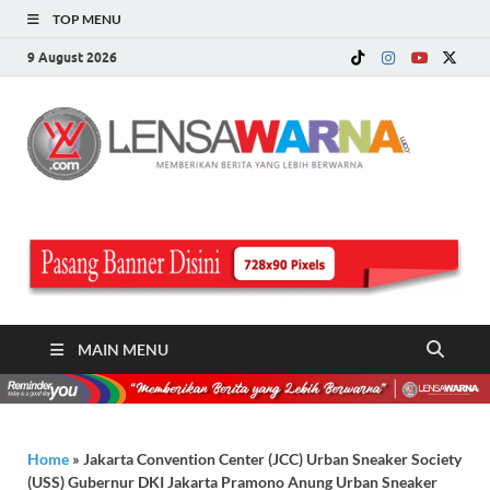
TOP MENU
9 August 2026
LE
Memberi
Berita ya
WA
Lebih
Berwarn
.c
MAIN MENU
Home
»
Jakarta Convention Center (JCC) Urban Sneaker Society
(USS) Gubernur DKI Jakarta Pramono Anung Urban Sneaker