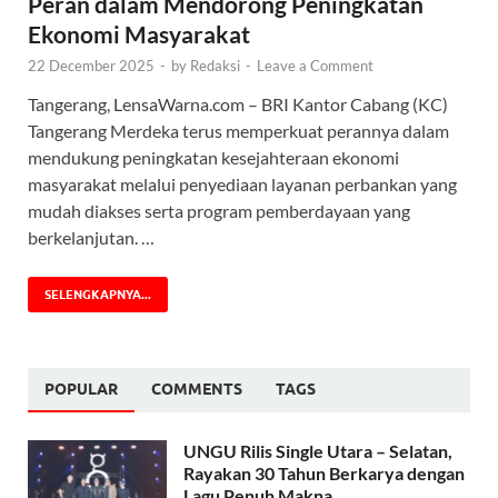
Peran dalam Mendorong Peningkatan
Ekonomi Masyarakat
22 December 2025
-
by
Redaksi
-
Leave a Comment
Tangerang, LensaWarna.com – BRI Kantor Cabang (KC)
Tangerang Merdeka terus memperkuat perannya dalam
mendukung peningkatan kesejahteraan ekonomi
masyarakat melalui penyediaan layanan perbankan yang
mudah diakses serta program pemberdayaan yang
berkelanjutan. …
SELENGKAPNYA...
POPULAR
COMMENTS
TAGS
UNGU Rilis Single Utara – Selatan,
Rayakan 30 Tahun Berkarya dengan
Lagu Penuh Makna