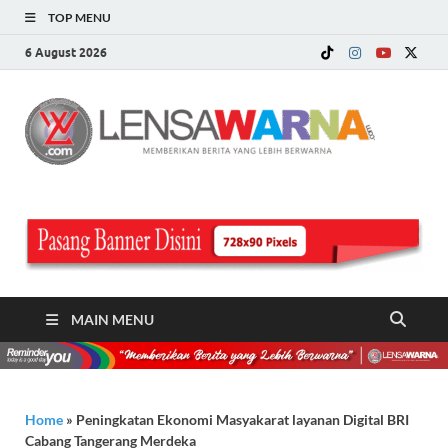
TOP MENU
6 August 2026
LE
Memberi
Berita ya
WA
Lebih
Berwarn
.c
MAIN MENU
Home
»
Peningkatan Ekonomi Masyakarat layanan Digital BRI
Cabang Tangerang Merdeka