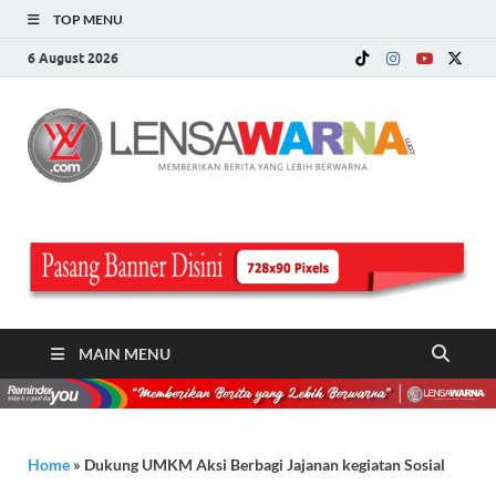
TOP MENU
6 August 2026
LE
Memberi
Berita ya
WA
Lebih
Berwarn
.c
MAIN MENU
Home
»
Dukung UMKM Aksi Berbagi Jajanan kegiatan Sosial