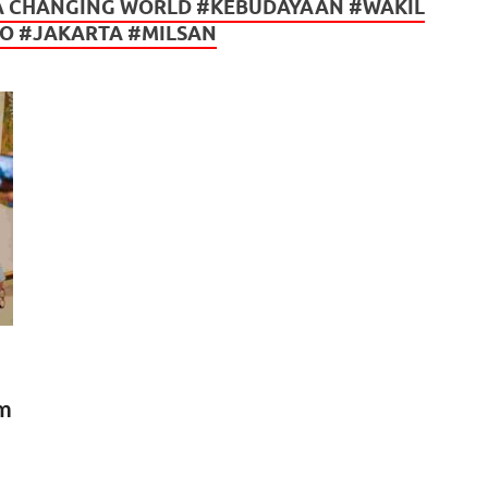
 A CHANGING WORLD #KEBUDAYAAN #WAKIL
O #JAKARTA #MILSAN
um