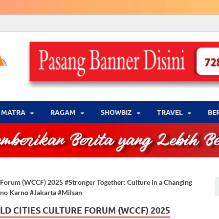
LENSA WARNA .com
Memberikan Berita yang Lebih Berwarna
MATRA
‎RAGAM
‎SHOWBIZ
‎TRAVEL
BE
Forum (WCCF) 2025 #Stronger Together: Culture in a Changing
no Karno #Jakarta #Milsan
 CITIES CULTURE FORUM (WCCF) 2025