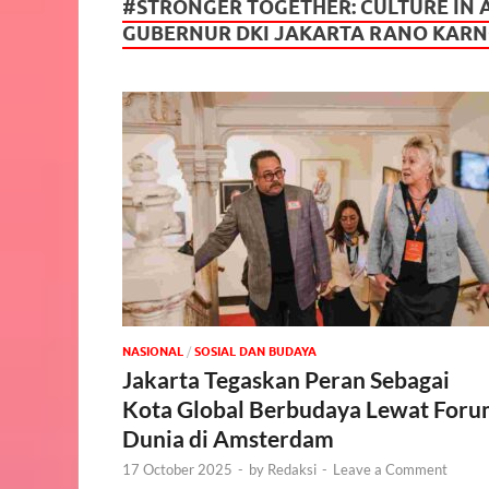
#STRONGER TOGETHER: CULTURE IN
GUBERNUR DKI JAKARTA RANO KARN
NASIONAL
/
SOSIAL DAN BUDAYA
Jakarta Tegaskan Peran Sebagai
Kota Global Berbudaya Lewat For
Dunia di Amsterdam
17 October 2025
-
by
Redaksi
-
Leave a Comment