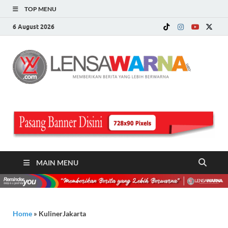
TOP MENU
6 August 2026
LE
Memberi
Berita ya
WA
Lebih
Berwarn
.c
MAIN MENU
Home
»
KulinerJakarta