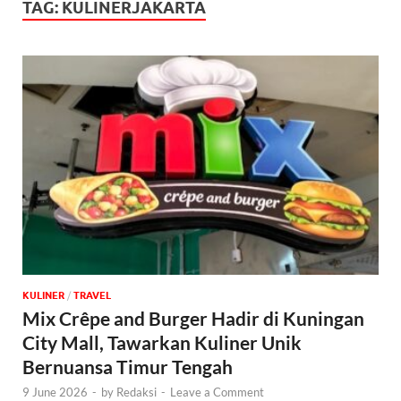
TAG:
KULINERJAKARTA
KULINER
/
‎TRAVEL
Mix Crêpe and Burger Hadir di Kuningan
City Mall, Tawarkan Kuliner Unik
Bernuansa Timur Tengah
9 June 2026
-
by
Redaksi
-
Leave a Comment