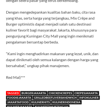
dengan selera pasar yang terus berkembang.
Dengan mengedepankan kualitas bahan baku, cita rasa
yang khas, serta harga yang terjangkau, Mix Crêpe and
Burger optimistis dapat menjadi salah satu destinasi
kuliner favorit bagi masyarakat Jakarta, khususnya para
pengunjung Kuningan City Mall yang ingin menikmati
pengalaman bersantap berbeda.
“Kami ingin menghadirkan makanan yang lezat, unik, dan
dapat dinikmati oleh semua kalangan dengan harga yang
bersahabat,” ungkap pihak manajemen.
Red Mal)***
TAGGED
BURGERJAKARTA
CHICKENCREPES
CREPESJAKARTA
FOODIEJAKARTA
GRILLEDBEEFLIVERSANDWICH
INFOKULINER
JAKARTAFOOD
KULINERHITS
KULINERINDONESIA
KULINERJAKARTA
KULINERTIMURTENGAH