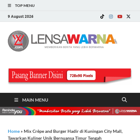
TOP MENU
9 August 2026
LE
Memberi
Berita ya
WA
Lebih
Berwarn
.c
MAIN MENU
Home
»
Mix Crêpe and Burger Hadir di Kuningan City Mall,
Tawarkan Kuliner Unik Bernuansa Timur Tengah