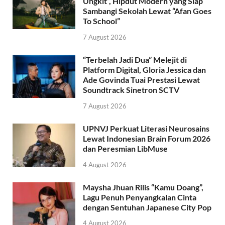
Ungkit”, Hipdut Modern yang Siap
Sambangi Sekolah Lewat “Afan Goes
To School”
7 August 2026
“Terbelah Jadi Dua” Melejit di
Platform Digital, Gloria Jessica dan
Ade Govinda Tuai Prestasi Lewat
Soundtrack Sinetron SCTV
7 August 2026
UPNVJ Perkuat Literasi Neurosains
Lewat Indonesian Brain Forum 2026
dan Peresmian LibMuse
4 August 2026
Maysha Jhuan Rilis “Kamu Doang”,
Lagu Penuh Penyangkalan Cinta
dengan Sentuhan Japanese City Pop
4 August 2026