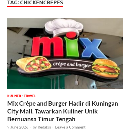
TAG:
CHICKENCREPES
KULINER
/
‎TRAVEL
Mix Crêpe and Burger Hadir di Kuningan
City Mall, Tawarkan Kuliner Unik
Bernuansa Timur Tengah
9 June 2026
-
by
Redaksi
-
Leave a Comment