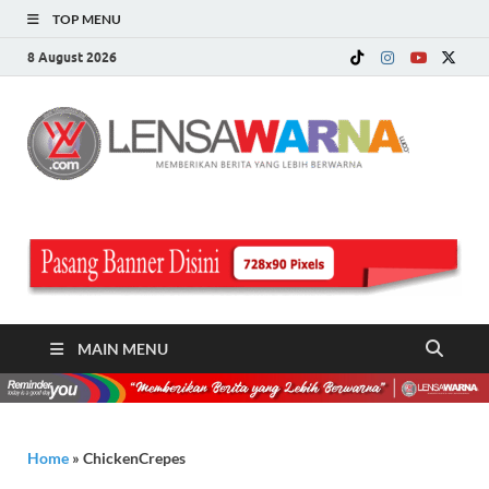
TOP MENU
8 August 2026
LE
Memberi
Berita ya
WA
Lebih
Berwarn
.c
MAIN MENU
Home
»
ChickenCrepes