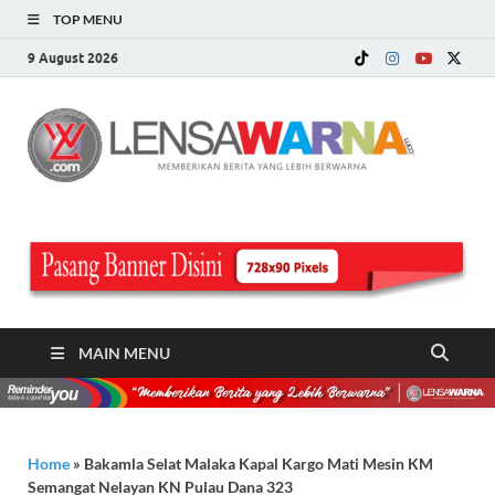
TOP MENU
9 August 2026
LE
Memberi
Berita ya
WA
Lebih
Berwarn
.c
MAIN MENU
Home
»
Bakamla Selat Malaka Kapal Kargo Mati Mesin KM
Semangat Nelayan KN Pulau Dana 323