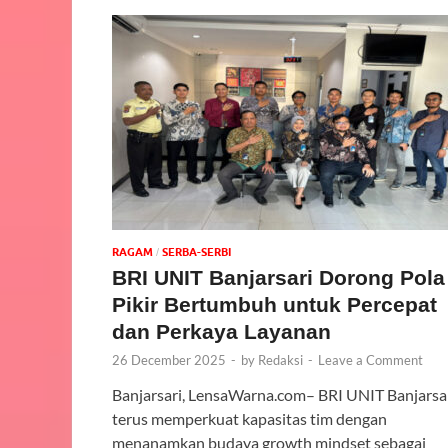
‎RAGAM
SERBA-SERBI
/
BRI UNIT Banjarsari Dorong Pola
Pikir Bertumbuh untuk Percepat
dan Perkaya Layanan
26 December 2025
-
by
Redaksi
-
Leave a Comment
Banjarsari, LensaWarna.com– BRI UNIT Banjarsa
terus memperkuat kapasitas tim dengan
menanamkan budaya growth mindset sebagai