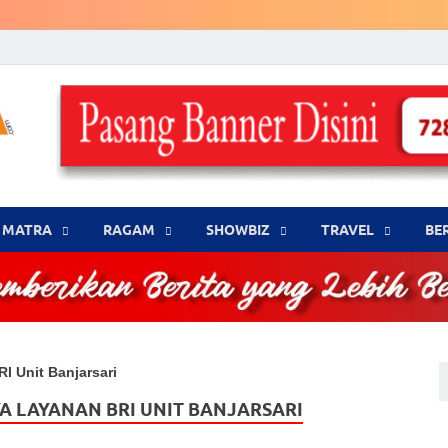
LENSA WARNA .com
Memberikan Berita yang Lebih Berwarna
MATRA
‎RAGAM
‎SHOWBIZ
‎TRAVEL
BE
I Unit Banjarsari
A LAYANAN BRI UNIT BANJARSARI