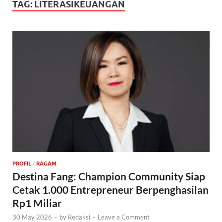
TAG:
LITERASIKEUANGAN
PROFIL
/
‎RAGAM
Destina Fang: Champion Community Siap
Cetak 1.000 Entrepreneur Berpenghasilan
Rp1 Miliar
30 May 2026
-
by
Redaksi
-
Leave a Comment