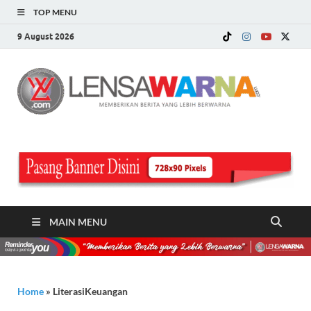
TOP MENU
9 August 2026
LE
Memberi
Berita ya
WA
Lebih
Berwarn
.c
MAIN MENU
Home
»
LiterasiKeuangan