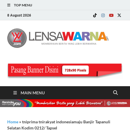
TOP MENU
8 August 2026
LE
Memberi
Berita ya
WA
Lebih
Berwarn
.c
MAIN MENU
Home
»
tniprima tnirakyat indonesiamaju Banjir Tapanuli
Selatan Kodim 0212/ Tapsel