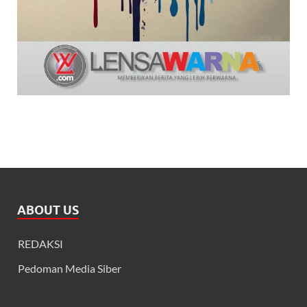
ABOUT US
REDAKSI
Pedoman Media Siber