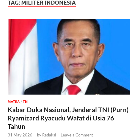
TAG:
MILITER INDONESIA
MATRA
/
TNI
Kabar Duka Nasional, Jenderal TNI (Purn)
Ryamizard Ryacudu Wafat di Usia 76
Tahun
31 May 2026
-
by
Redaksi
-
Leave a Comment