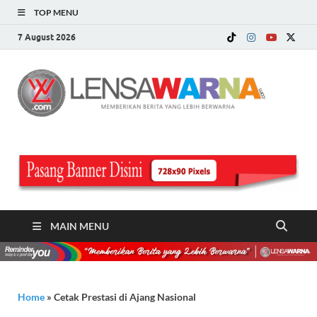
TOP MENU
7 August 2026
LE
Memberi
Berita ya
WA
Lebih
Berwarn
.c
MAIN MENU
Home
»
Cetak Prestasi di Ajang Nasional