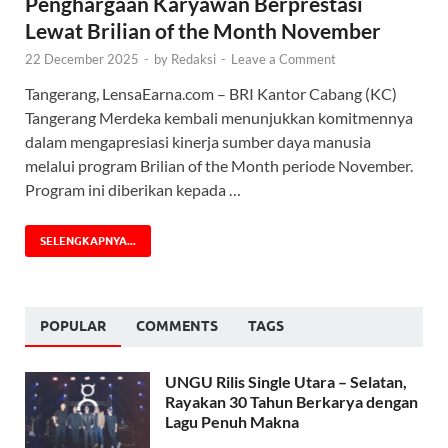
Penghargaan Karyawan Berprestasi
Lewat Brilian of the Month November
22 December 2025
-
by
Redaksi
-
Leave a Comment
Tangerang, LensaEarna.com – BRI Kantor Cabang (KC)
Tangerang Merdeka kembali menunjukkan komitmennya
dalam mengapresiasi kinerja sumber daya manusia
melalui program Brilian of the Month periode November.
Program ini diberikan kepada …
SELENGKAPNYA...
POPULAR
COMMENTS
TAGS
UNGU Rilis Single Utara – Selatan,
Rayakan 30 Tahun Berkarya dengan
Lagu Penuh Makna