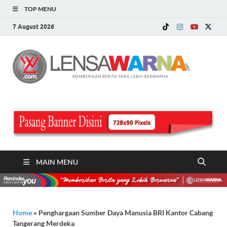
TOP MENU
7 August 2026
LE
Memberi
Berita ya
WA
Lebih
Berwarn
.c
MAIN MENU
Home
»
Penghargaan Sumber Daya Manusia BRI Kantor Cabang
Tangerang Merdeka