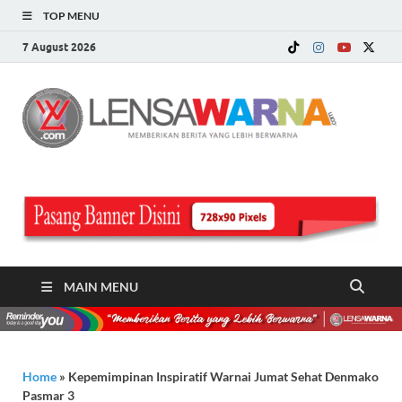
TOP MENU
7 August 2026
LE
Memberi
Berita ya
WA
Lebih
Berwarn
.c
MAIN MENU
Home
»
Kepemimpinan Inspiratif Warnai Jumat Sehat Denmako
Pasmar 3