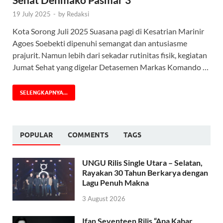
19 July 2025
-
by
Redaksi
Kota Sorong Juli 2025 Suasana pagi di Kesatrian Marinir
Agoes Soebekti dipenuhi semangat dan antusiasme
prajurit. Namun lebih dari sekadar rutinitas fisik, kegiatan
Jumat Sehat yang digelar Detasemen Markas Komando …
SELENGKAPNYA...
POPULAR
COMMENTS
TAGS
UNGU Rilis Single Utara – Selatan,
Rayakan 30 Tahun Berkarya dengan
Lagu Penuh Makna
3 August 2026
Ifan Seventeen Rilis “Apa Kabar