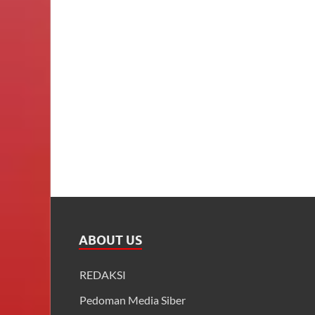
ABOUT US
REDAKSI
Pedoman Media Siber