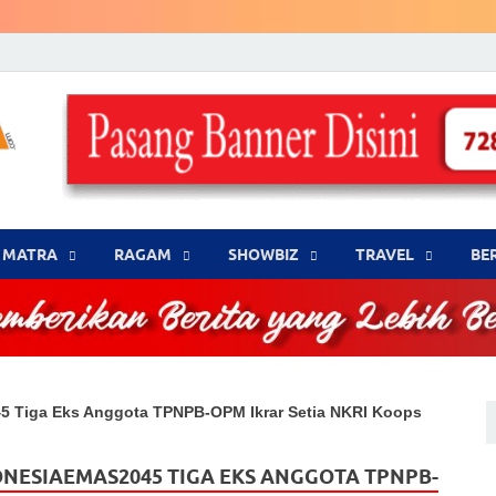
LENSA WARNA .com
Memberikan Berita yang Lebih Berwarna
MATRA
‎RAGAM
‎SHOWBIZ
‎TRAVEL
BE
45 Tiga Eks Anggota TPNPB-OPM Ikrar Setia NKRI Koops
NESIAEMAS2045 TIGA EKS ANGGOTA TPNPB-