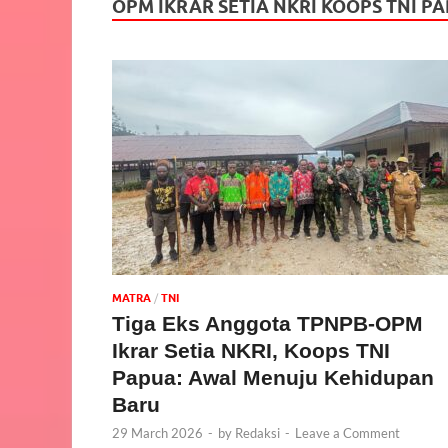
OPM IKRAR SETIA NKRI KOOPS TNI 
MATRA
/
TNI
Tiga Eks Anggota TPNPB-OPM
Ikrar Setia NKRI, Koops TNI
Papua: Awal Menuju Kehidupan
Baru
29 March 2026
-
by
Redaksi
-
Leave a Comment