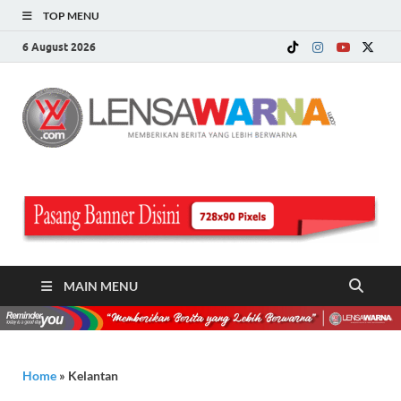
TOP MENU
6 August 2026
LE
Memberi
Berita ya
WA
Lebih
Berwarn
.c
MAIN MENU
Home
»
Kelantan