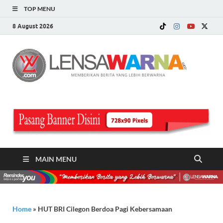
TOP MENU
8 August 2026
LE
Memberi
Berita ya
WA
Lebih
Berwarn
.c
MAIN MENU
Home
»
HUT BRI Cilegon Berdoa Pagi Kebersamaan