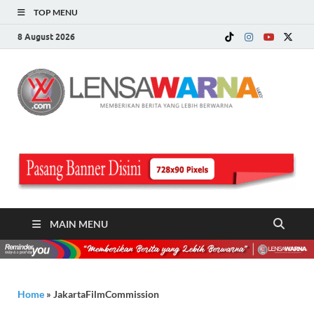
TOP MENU
8 August 2026
LE
Memberi
Berita ya
WA
Lebih
Berwarn
.c
MAIN MENU
Home
»
JakartaFilmCommission