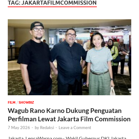
TAG:
JAKARTAFILMCOMMISSION
FILM
/
‎SHOWBIZ
Wagub Rano Karno Dukung Penguatan
Perfilman Lewat Jakarta Film Commission
7 May 2026
-
by
Redaksi
-
Leave a Comment
Jakarta, LensaWarna.com– Wakil Gubernur DKI Jakarta,