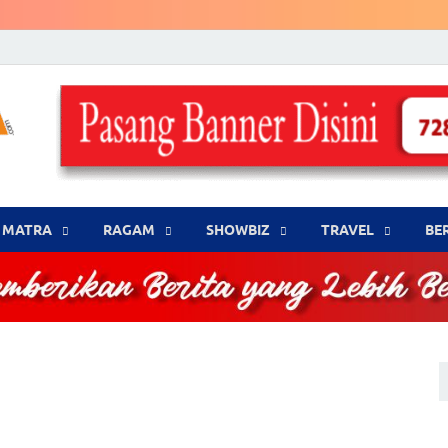
LENSA WARNA .com
Memberikan Berita yang Lebih Berwarna
MATRA
‎RAGAM
‎SHOWBIZ
‎TRAVEL
BE