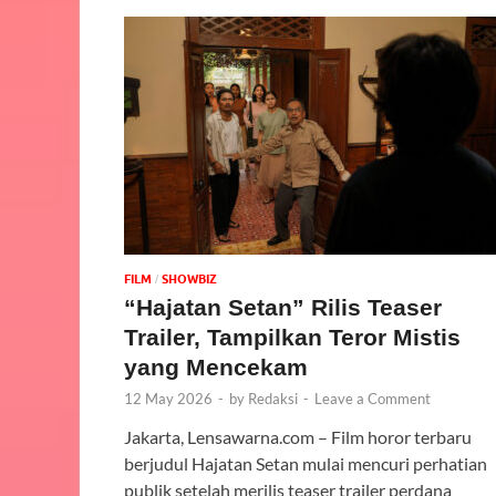
FILM
‎SHOWBIZ
/
“Hajatan Setan” Rilis Teaser
Trailer, Tampilkan Teror Mistis
yang Mencekam
12 May 2026
-
by
Redaksi
-
Leave a Comment
Jakarta, Lensawarna.com – Film horor terbaru
berjudul Hajatan Setan mulai mencuri perhatian
publik setelah merilis teaser trailer perdana