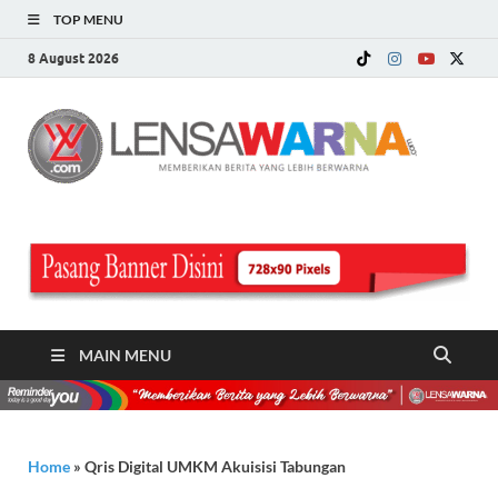
TOP MENU
8 August 2026
LE
Memberi
Berita ya
WA
Lebih
Berwarn
.c
MAIN MENU
Home
»
Qris Digital UMKM Akuisisi Tabungan