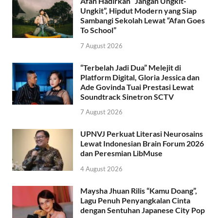
Afan Hadirkan “Jangan Ungkit-
Ungkit”, Hipdut Modern yang Siap
Sambangi Sekolah Lewat “Afan Goes
To School”
7 August 2026
“Terbelah Jadi Dua” Melejit di
Platform Digital, Gloria Jessica dan
Ade Govinda Tuai Prestasi Lewat
Soundtrack Sinetron SCTV
7 August 2026
UPNVJ Perkuat Literasi Neurosains
Lewat Indonesian Brain Forum 2026
dan Peresmian LibMuse
4 August 2026
Maysha Jhuan Rilis “Kamu Doang”,
Lagu Penuh Penyangkalan Cinta
dengan Sentuhan Japanese City Pop