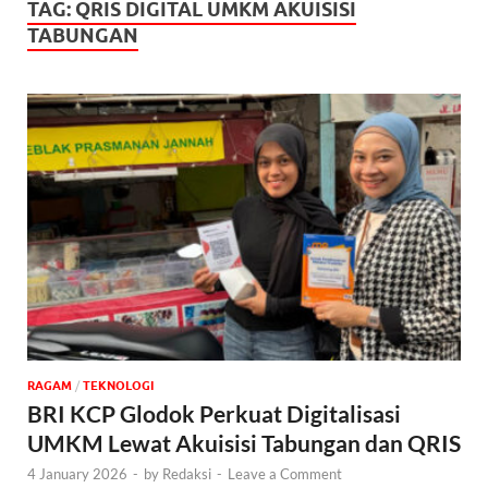
TAG:
QRIS DIGITAL UMKM AKUISISI
TABUNGAN
‎RAGAM
/
TEKNOLOGI
BRI KCP Glodok Perkuat Digitalisasi
UMKM Lewat Akuisisi Tabungan dan QRIS
4 January 2026
-
by
Redaksi
-
Leave a Comment