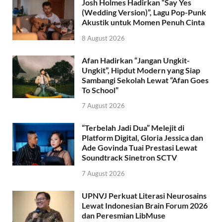
Josh Holmes Hadirkan “Say Yes
(Wedding Version)”, Lagu Pop-Punk
Akustik untuk Momen Penuh Cinta
8 August 2026
Afan Hadirkan “Jangan Ungkit-
Ungkit”, Hipdut Modern yang Siap
Sambangi Sekolah Lewat “Afan Goes
To School”
7 August 2026
“Terbelah Jadi Dua” Melejit di
Platform Digital, Gloria Jessica dan
Ade Govinda Tuai Prestasi Lewat
Soundtrack Sinetron SCTV
7 August 2026
UPNVJ Perkuat Literasi Neurosains
Lewat Indonesian Brain Forum 2026
dan Peresmian LibMuse