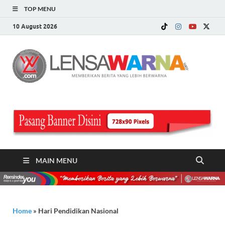
TOP MENU
10 August 2026
LE
Memberi
Berita ya
WA
Lebih
Berwarn
.c
MAIN MENU
Home
»
Hari Pendidikan Nasional