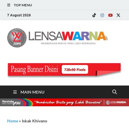
TOP MENU
7 August 2026
LE
Memberi
Berita ya
WA
Lebih
Berwarn
.c
MAIN MENU
Home
»
Iskak Khivano